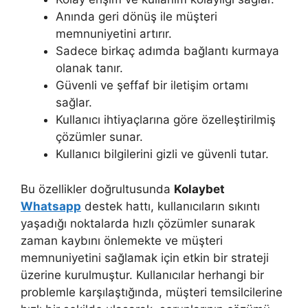
Anında geri dönüş ile müşteri
memnuniyetini artırır.
Sadece birkaç adımda bağlantı kurmaya
olanak tanır.
Güvenli ve şeffaf bir iletişim ortamı
sağlar.
Kullanıcı ihtiyaçlarına göre özelleştirilmiş
çözümler sunar.
Kullanıcı bilgilerini gizli ve güvenli tutar.
Bu özellikler doğrultusunda
Kolaybet
Whatsapp
destek hattı, kullanıcıların sıkıntı
yaşadığı noktalarda hızlı çözümler sunarak
zaman kaybını önlemekte ve müşteri
memnuniyetini sağlamak için etkin bir strateji
üzerine kurulmuştur. Kullanıcılar herhangi bir
problemle karşılaştığında, müşteri temsilcilerine