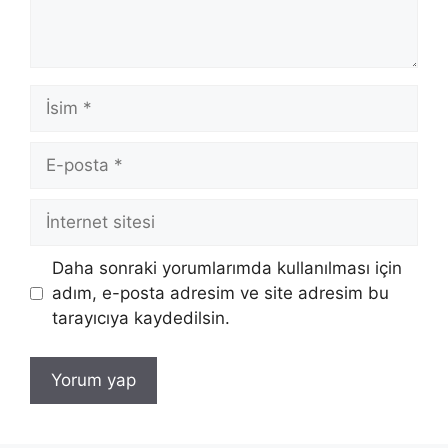
İsim
E-
posta
İnternet
sitesi
Daha sonraki yorumlarımda kullanılması için
adım, e-posta adresim ve site adresim bu
tarayıcıya kaydedilsin.