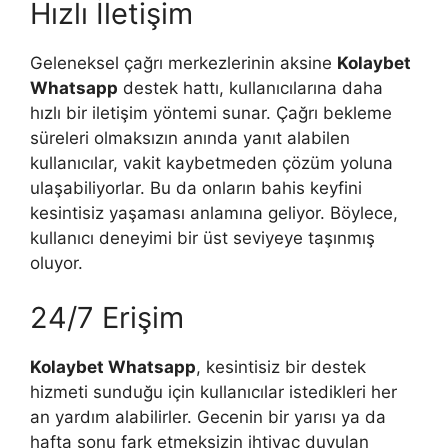
Hızlı İletişim
Geleneksel çağrı merkezlerinin aksine
Kolaybet
Whatsapp
destek hattı, kullanıcılarına daha
hızlı bir iletişim yöntemi sunar. Çağrı bekleme
süreleri olmaksızın anında yanıt alabilen
kullanıcılar, vakit kaybetmeden çözüm yoluna
ulaşabiliyorlar. Bu da onların bahis keyfini
kesintisiz yaşaması anlamına geliyor. Böylece,
kullanıcı deneyimi bir üst seviyeye taşınmış
oluyor.
24/7 Erişim
Kolaybet Whatsapp
, kesintisiz bir destek
hizmeti sunduğu için kullanıcılar istedikleri her
an yardım alabilirler. Gecenin bir yarısı ya da
hafta sonu fark etmeksizin ihtiyaç duyulan