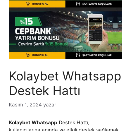
Kolaybet Whatsapp
Destek Hattı
Kasım 1, 2024
yazar
Kolaybet Whatsapp
Destek Hattı,
kullanıcılarına anında ve etkili destek sağlamak