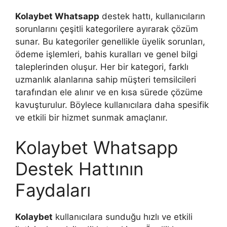
Kolaybet Whatsapp
destek hattı, kullanıcıların
sorunlarını çeşitli kategorilere ayırarak çözüm
sunar. Bu kategoriler genellikle üyelik sorunları,
ödeme işlemleri, bahis kuralları ve genel bilgi
taleplerinden oluşur. Her bir kategori, farklı
uzmanlık alanlarına sahip müşteri temsilcileri
tarafından ele alınır ve en kısa sürede çözüme
kavuşturulur. Böylece kullanıcılara daha spesifik
ve etkili bir hizmet sunmak amaçlanır.
Kolaybet Whatsapp
Destek Hattının
Faydaları
Kolaybet
kullanıcılara sunduğu hızlı ve etkili