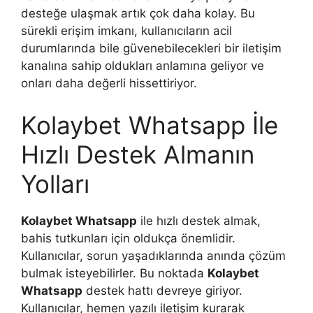
desteğe ulaşmak artık çok daha kolay. Bu
sürekli erişim imkanı, kullanıcıların acil
durumlarında bile güvenebilecekleri bir iletişim
kanalına sahip oldukları anlamına geliyor ve
onları daha değerli hissettiriyor.
Kolaybet Whatsapp İle
Hızlı Destek Almanın
Yolları
Kolaybet Whatsapp
ile hızlı destek almak,
bahis tutkunları için oldukça önemlidir.
Kullanıcılar, sorun yaşadıklarında anında çözüm
bulmak isteyebilirler. Bu noktada
Kolaybet
Whatsapp
destek hattı devreye giriyor.
Kullanıcılar, hemen yazılı iletişim kurarak