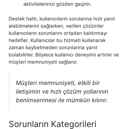
aktivitelerinizi gözden geçirin.
Destek hattı, kullanıcıların sorularına hızlı yanıt
alabilmelerini sağlarken, verilen çözümler
kullanıcıların sorunlarını ortadan kaldırmayı
hedefler. Kullanıcılar bu hizmeti kullanarak
zaman kaybetmeden sorunlarına yanıt
bulabilirler. Böylece kullanıcı deneyimi artırılır ve
müşteri memnuniyeti sağlanır.
Müşteri memnuniyeti, etkili bir
iletişimin ve hızlı çözüm yollarının
benimsenmesi ile mümkün kılınır.
Sorunların Kategorileri