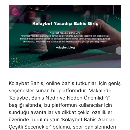
Kolaybet Bahis, online bahis tutkunları için geniş
seçenekler sunan bir platformdur. Makalede,
‘Kolaybet Bahis Nedir ve Neden Önemlidir?’
başlığı altında, bu platformun kullanıcılar için
sunduğu avantajlar ve dikkat çekici özellikler
üzerinde durulmuştur. ‘Kolaybet Bahis Alanları:
Çeşitli Seçenekler’ bölümü, spor bahislerinden