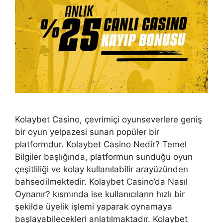
Kolaybet Casino, çevrimiçi oyunseverlere geniş
bir oyun yelpazesi sunan popüler bir
platformdur. Kolaybet Casino Nedir? Temel
Bilgiler başlığında, platformun sunduğu oyun
çeşitliliği ve kolay kullanılabilir arayüzünden
bahsedilmektedir. Kolaybet Casino’da Nasıl
Oynanır? kısmında ise kullanıcıların hızlı bir
şekilde üyelik işlemi yaparak oynamaya
başlayabilecekleri anlatılmaktadır. Kolaybet