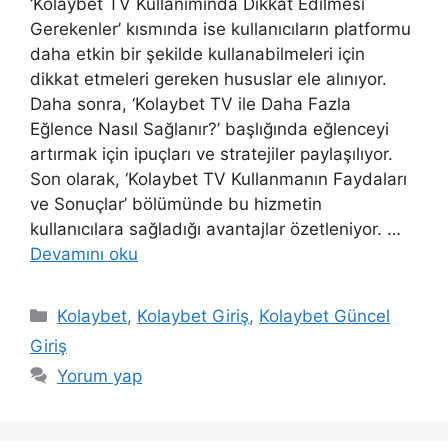
‘Kolaybet TV Kullanımında Dikkat Edilmesi
Gerekenler’ kısmında ise kullanıcıların platformu
daha etkin bir şekilde kullanabilmeleri için
dikkat etmeleri gereken hususlar ele alınıyor.
Daha sonra, ‘Kolaybet TV ile Daha Fazla
Eğlence Nasıl Sağlanır?’ başlığında eğlenceyi
artırmak için ipuçları ve stratejiler paylaşılıyor.
Son olarak, ‘Kolaybet TV Kullanmanın Faydaları
ve Sonuçlar’ bölümünde bu hizmetin
kullanıcılara sağladığı avantajlar özetleniyor. …
Devamını oku
Kategoriler
Kolaybet
,
Kolaybet Giriş
,
Kolaybet Güncel
Giriş
Yorum yap