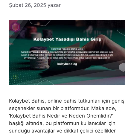
Şubat 26, 2025
yazar
Kolaybet Bahis, online bahis tutkunları için geniş
seçenekler sunan bir platformdur. Makalede,
‘Kolaybet Bahis Nedir ve Neden Önemlidir?’
başlığı altında, bu platformun kullanıcılar için
sunduğu avantajlar ve dikkat çekici özellikler