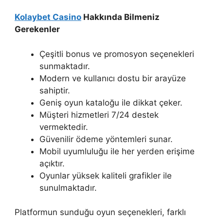
Kolaybet Casino
Hakkında Bilmeniz
Gerekenler
Çeşitli bonus ve promosyon seçenekleri
sunmaktadır.
Modern ve kullanıcı dostu bir arayüze
sahiptir.
Geniş oyun kataloğu ile dikkat çeker.
Müşteri hizmetleri 7/24 destek
vermektedir.
Güvenilir ödeme yöntemleri sunar.
Mobil uyumluluğu ile her yerden erişime
açıktır.
Oyunlar yüksek kaliteli grafikler ile
sunulmaktadır.
Platformun sunduğu oyun seçenekleri, farklı