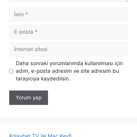
İsim
E-
posta
İnternet
sitesi
Daha sonraki yorumlarımda kullanılması için
adım, e-posta adresim ve site adresim bu
tarayıcıya kaydedilsin.
Kolaybet TV ile Maç Keyfi