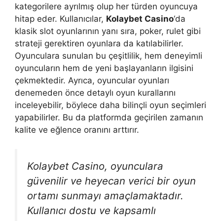
kategorilere ayrılmış olup her türden oyuncuya
hitap eder. Kullanıcılar,
Kolaybet Casino
‘da
klasik slot oyunlarının yanı sıra, poker, rulet gibi
strateji gerektiren oyunlara da katılabilirler.
Oyunculara sunulan bu çeşitlilik, hem deneyimli
oyuncuların hem de yeni başlayanların ilgisini
çekmektedir. Ayrıca, oyuncular oyunları
denemeden önce detaylı oyun kurallarını
inceleyebilir, böylece daha bilinçli oyun seçimleri
yapabilirler. Bu da platformda geçirilen zamanın
kalite ve eğlence oranını arttırır.
Kolaybet Casino, oyunculara
güvenilir ve heyecan verici bir oyun
ortamı sunmayı amaçlamaktadır.
Kullanıcı dostu ve kapsamlı