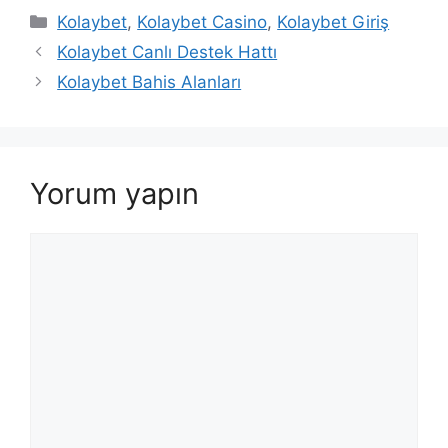
Kategoriler
Kolaybet
,
Kolaybet Casino
,
Kolaybet Giriş
Kolaybet Canlı Destek Hattı
Kolaybet Bahis Alanları
Yorum yapın
Yorum