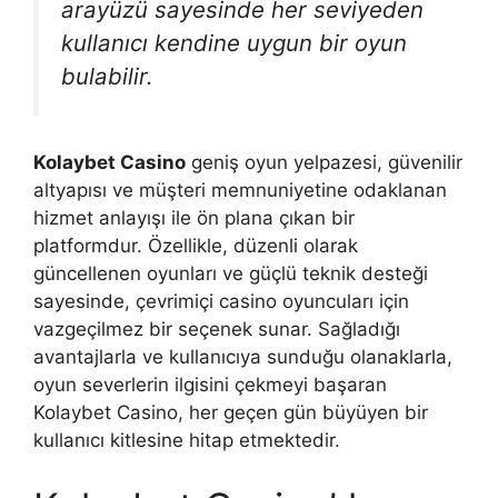
arayüzü sayesinde her seviyeden
kullanıcı kendine uygun bir oyun
bulabilir.
Kolaybet Casino
geniş oyun yelpazesi, güvenilir
altyapısı ve müşteri memnuniyetine odaklanan
hizmet anlayışı ile ön plana çıkan bir
platformdur. Özellikle, düzenli olarak
güncellenen oyunları ve güçlü teknik desteği
sayesinde, çevrimiçi casino oyuncuları için
vazgeçilmez bir seçenek sunar. Sağladığı
avantajlarla ve kullanıcıya sunduğu olanaklarla,
oyun severlerin ilgisini çekmeyi başaran
Kolaybet Casino, her geçen gün büyüyen bir
kullanıcı kitlesine hitap etmektedir.