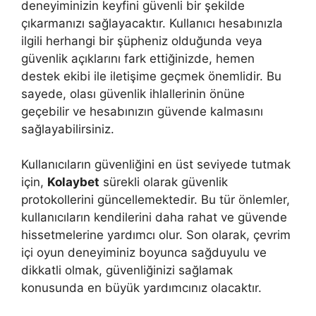
deneyiminizin keyfini güvenli bir şekilde
çıkarmanızı sağlayacaktır. Kullanıcı hesabınızla
ilgili herhangi bir şüpheniz olduğunda veya
güvenlik açıklarını fark ettiğinizde, hemen
destek ekibi ile iletişime geçmek önemlidir. Bu
sayede, olası güvenlik ihlallerinin önüne
geçebilir ve hesabınızın güvende kalmasını
sağlayabilirsiniz.
Kullanıcıların güvenliğini en üst seviyede tutmak
için,
Kolaybet
sürekli olarak güvenlik
protokollerini güncellemektedir. Bu tür önlemler,
kullanıcıların kendilerini daha rahat ve güvende
hissetmelerine yardımcı olur. Son olarak, çevrim
içi oyun deneyiminiz boyunca sağduyulu ve
dikkatli olmak, güvenliğinizi sağlamak
konusunda en büyük yardımcınız olacaktır.