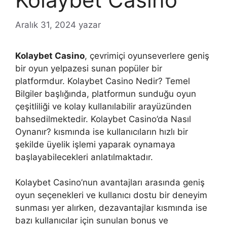
Aralık 31, 2024
yazar
Kolaybet Casino
, çevrimiçi oyunseverlere geniş
bir oyun yelpazesi sunan popüler bir
platformdur. Kolaybet Casino Nedir? Temel
Bilgiler başlığında, platformun sunduğu oyun
çeşitliliği ve kolay kullanılabilir arayüzünden
bahsedilmektedir. Kolaybet Casino’da Nasıl
Oynanır? kısmında ise kullanıcıların hızlı bir
şekilde üyelik işlemi yaparak oynamaya
başlayabilecekleri anlatılmaktadır.
Kolaybet Casino’nun avantajları arasında geniş
oyun seçenekleri ve kullanıcı dostu bir deneyim
sunması yer alırken, dezavantajlar kısmında ise
bazı kullanıcılar için sunulan bonus ve