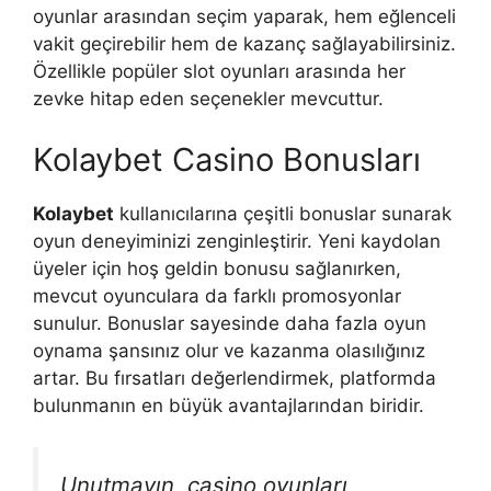
oyunlar arasından seçim yaparak, hem eğlenceli
vakit geçirebilir hem de kazanç sağlayabilirsiniz.
Özellikle popüler slot oyunları arasında her
zevke hitap eden seçenekler mevcuttur.
Kolaybet Casino Bonusları
Kolaybet
kullanıcılarına çeşitli bonuslar sunarak
oyun deneyiminizi zenginleştirir. Yeni kaydolan
üyeler için hoş geldin bonusu sağlanırken,
mevcut oyunculara da farklı promosyonlar
sunulur. Bonuslar sayesinde daha fazla oyun
oynama şansınız olur ve kazanma olasılığınız
artar. Bu fırsatları değerlendirmek, platformda
bulunmanın en büyük avantajlarından biridir.
Unutmayın, casino oyunları