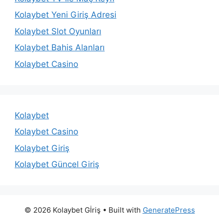
Kolaybet Yeni Giriş Adresi
Kolaybet Slot Oyunları
Kolaybet Bahis Alanları
Kolaybet Casino
Kolaybet
Kolaybet Casino
Kolaybet Giriş
Kolaybet Güncel Giriş
© 2026 Kolaybet Gİriş
• Built with
GeneratePress