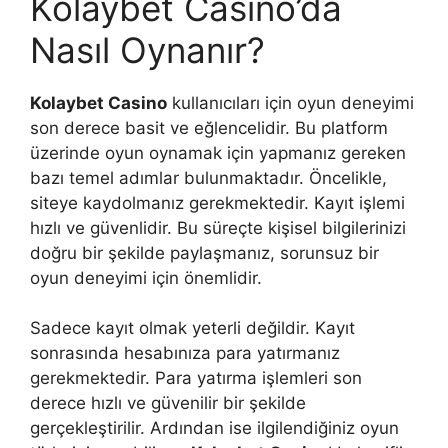
Kolaybet Casino’da
Nasıl Oynanır?
Kolaybet Casino
kullanıcıları için oyun deneyimi
son derece basit ve eğlencelidir. Bu platform
üzerinde oyun oynamak için yapmanız gereken
bazı temel adımlar bulunmaktadır. Öncelikle,
siteye kaydolmanız gerekmektedir. Kayıt işlemi
hızlı ve güvenlidir. Bu süreçte kişisel bilgilerinizi
doğru bir şekilde paylaşmanız, sorunsuz bir
oyun deneyimi için önemlidir.
Sadece kayıt olmak yeterli değildir. Kayıt
sonrasında hesabınıza para yatırmanız
gerekmektedir. Para yatırma işlemleri son
derece hızlı ve güvenilir bir şekilde
gerçekleştirilir. Ardından ise ilgilendiğiniz oyun